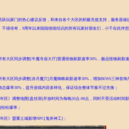
活跃玩家门的热心建议反馈，和来自各个大区的积极充值支持，服务器做
、千禧传奇，
9周年以来陆陆续续结识的所有玩家好朋友们，小千在此伴
所有大区同步
调整
[牛魔寺庙大厅]普通怪物刷新速率30%，极品怪物刷新速率
所有大区同步调整
[赤月魔穴]月魔蜘蛛刷新速率30%，增加BOSS三神首
饰总爆率30%，提升游戏内容多样化，保证综合整体节奏不过失衡；
年
区
》调整地图
[盘丝洞]开放时间为每晚20点-00点，同时不受活动时间影
卷]轻松爆率；
年
区
》盟重土城新增
NPC[鬼斧神工]；