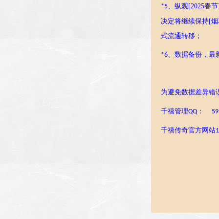
、
纵观
[2025春
*
5
决定
将
继续保持
[
式流通转移；
、
数据备份，最
*
6
为避免数据差异错
千禧管理
：
QQ
593
千禧传奇官方网站
1