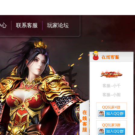
中心
联系客服
玩家论坛
客服--小千
客服--小闹
QQ玩家4群
QQ玩家3群