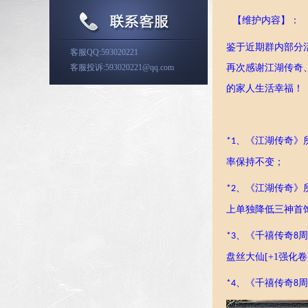
【维护内容】：
鉴于近期群内部分
客服QQ:593020221
客服投诉:593020221@qq.com
再次感谢江湖传奇
的家人生活幸福！
、
《江湖传奇》
*
1
率保持不变；
、
《江湖传奇》
*
2
上单独降低三神首
、
《千禧传奇
周
*
3
8
盘丝大仙[+1强化
、
《千禧传奇
周
*
4
8