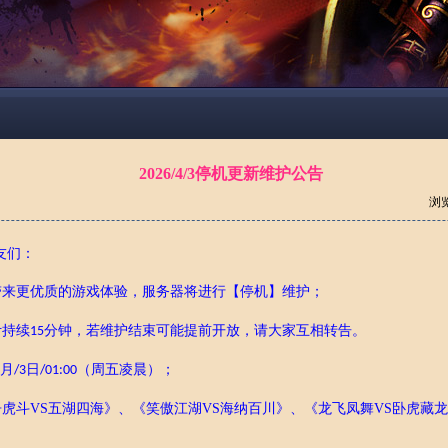
2026/4/3停机更新维护公告
浏
友
们
：
带来更优质的游戏体验，服务器将进行【停机】维护；
计持续
分钟，若维护结束可能提前开放，请大家互相转告。
15
月
日
（周五
凌晨
）；
/
3
/
01
:00
争虎斗
VS五湖四海
》、《
笑傲江湖
VS海纳百川
》、《
龙飞凤舞
VS卧虎藏龙