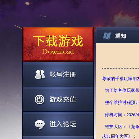
通知
尊敬的千禧玩家朋
为了给各位玩家
整个维护过程预
停机时间：
202
6
/
4
维护大区：
《
龙
庆典
周年大
区》；