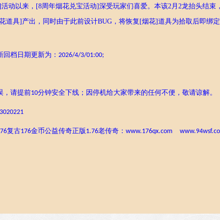
节]活动以来，
[8周年
烟花兑宝活动
]
深受玩家们喜爱
。
本该
2月2龙抬头结束
烟花道具]产出，同时由于
此前
设计
BUG，将恢复[烟花]道具为拾取后即绑
新回档日期更新为：
202
6
/
4
/
3
/
0
1
:00;
误，请提前
分钟安全下线；因停机给大家带来的任何不便，敬请谅解。
10
020221
复古
金币公益传奇正版
老传奇：
76
176
1.76
www.
176
qx.com
www.94wsf.c