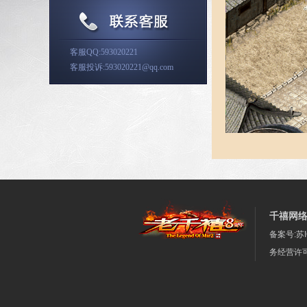
客服QQ:593020221
客服投诉:593020221@qq.com
千禧网
备案号:苏I
务经营许可证