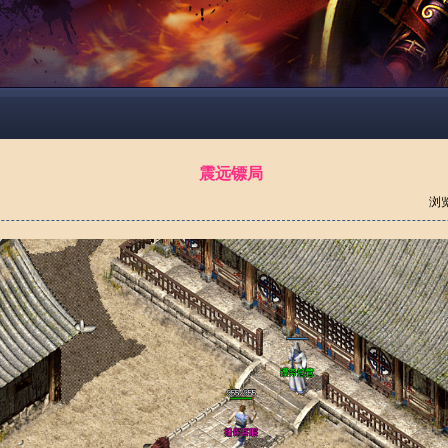
震远镖局
浏