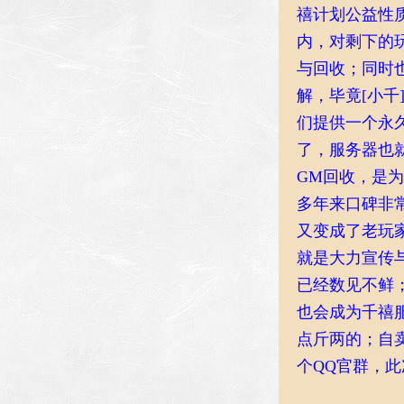
禧计划公益性
内，对剩下的
与回收；同时
解，毕竟[小
们提供一个永
了，服务器也
GM回收，是
多年来口碑非
又变成了老玩
就是大力宣传
已经数见不鲜
也会成为千禧
点斤两的；自
个QQ官群，此