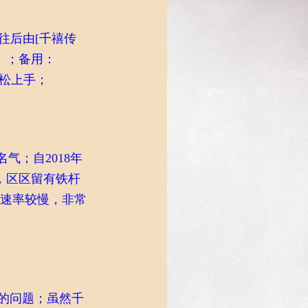
，往后由[千禧传
）
；备用：
松上手；
气；自2018年
，区区留有铁杆
区速率较慢，非常
理的问题；虽然千