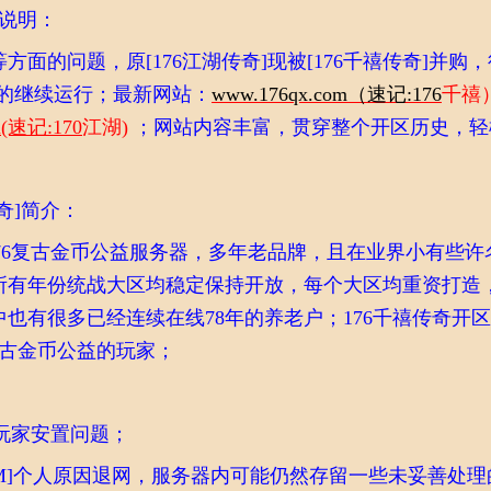
购说明：
方面的问题，原[176江湖传奇]现被[176千禧传奇]并购
器的继续运行；最新网站：
www.176qx.com（速记:176
千禧
m(速记:170
江湖)
；网站内容丰富，贯穿整个开区历史，轻
传奇]简介：
176复古金币公益服务器，多年老品牌，且在业界小有些许名
所有年份统战大区均稳定保持开放，每个大区均重资打造
也有很多已经连续在线78年的养老户；176千禧传奇开
复古金币公益的玩家；
]玩家安置问题；
GM]个人原因退网，服务器内可能仍然存留一些未妥善处