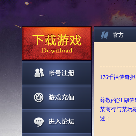
官方
176千禧传奇
尊敬的[江湖传
某商行与某玩家
述；