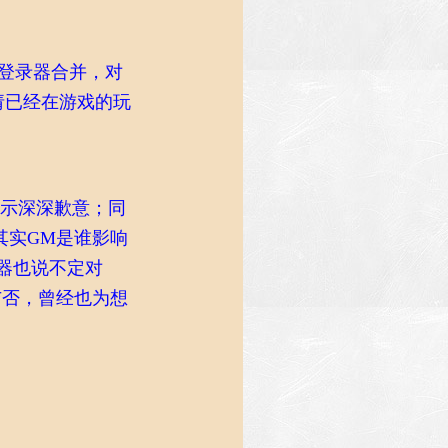
跨登录器合并，对
请已经在游戏的玩
表示深深歉意；同
其实GM是谁影响
器也说不定对
与否，曾经也为想