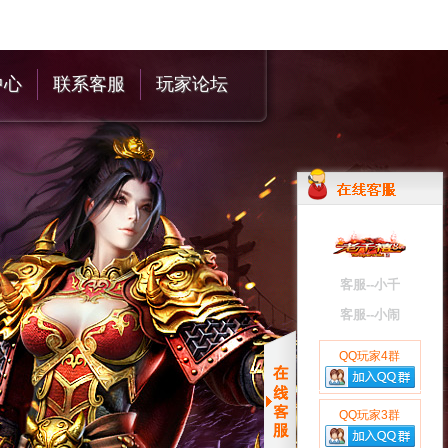
中心
联系客服
玩家论坛
客服--小千
客服--小闹
QQ玩家4群
QQ玩家3群