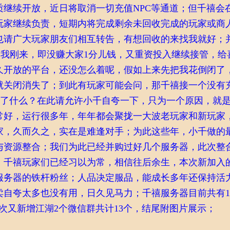
质继续开放，近日将取消一切充值NPC等通道；但千禧会
玩家继续负责，短期内将完成剩余未回收完成的玩家或商
也请广大玩家朋友们相互转告，有想回收的来找我就好；
千]我刚来，即没赚大家1分儿钱，又重资投入继续接管，给
久开放的平台，还没怎么着呢，假如上来先把我花倒闭了
就关闭消失了；到此有玩家可能会问，那千禧接一个没有
为了什么？在此请允许小千自夸一下，只为一个原因，就
常好，运行很多年，年年都会聚拢一大波老玩家和新玩家
家，久而久之，实在是难逢对手；为此这些年，小千做的
与资源整合；我们为此已经并购过好几个服务器，此次整合
；千禧玩家们已经习以为常，相信往后余生，本次新加入
服务器的铁杆粉丝；人品决定服品，能成长多年还保持活
卖自夸太多也没有用，日久见马力；千禧服务器目前共有1
次又新增江湖2个微信群共计13个，结尾附图片展示；