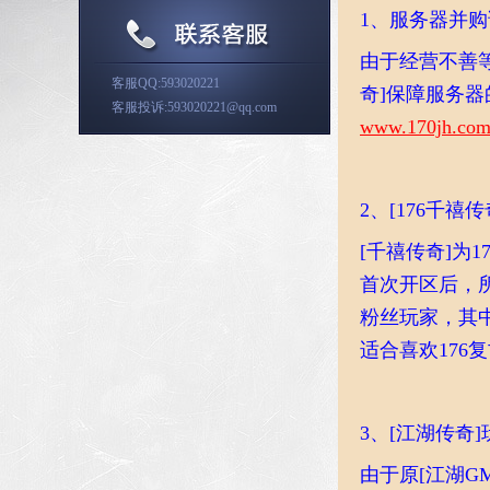
1、服务器并
由于经营不善等
客服QQ:593020221
奇]保障服务
客服投诉:593020221@qq.com
www.170jh.co
2、[176千禧
[千禧传奇]为
首次开区后，
粉丝玩家，其中
适合喜欢176
3、[江湖传奇
由于原[江湖