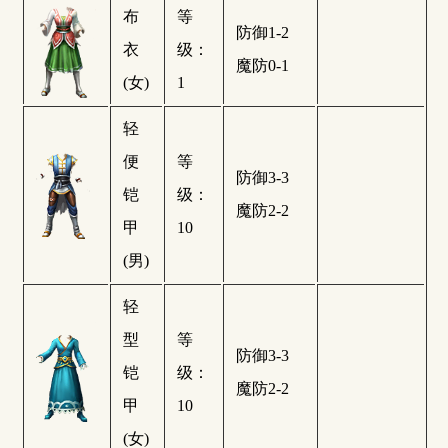
布
等
防御1-2
衣
级：
魔防0-1
(女)
1
轻
便
等
防御3-3
铠
级：
魔防2-2
甲
10
(男)
轻
型
等
防御3-3
铠
级：
魔防2-2
甲
10
(女)