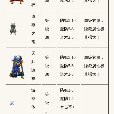
38
魔法2-5
其强大！
衣
道
等
防御5-10
38级衣服，
尊
级：
魔防5-6
隐藏属性极
之
38
道术2-5
其强大！
袍
天
等
防御5-10
38级衣服，
师
级：
魔防5-6
隐藏属性极
道
38
道术2-5
其强大！
衣
游
防御3-3
等
戏
魔防1-2
级：
体
暴击率+
1