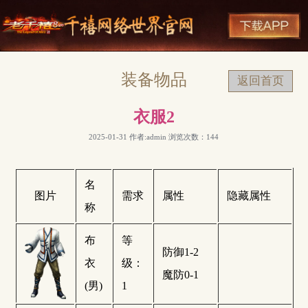
装备物品
返回首页
衣服2
2025-01-31 作者:admin 浏览次数：
144
名
图片
需求
属性
隐藏属性
称
布
等
防御1-2
衣
级：
魔防0-1
(男)
1